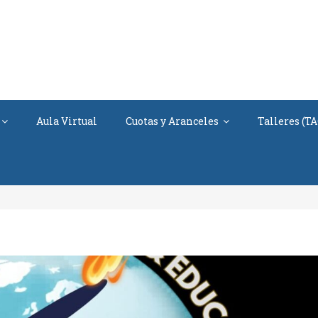
 CEA INTERNACIONAL
A
Aula Virtual
Cuotas y Aranceles
Talleres (TA
Logo Capsula China