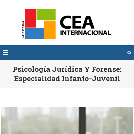
Saltar
al
SOM
Somos
contenido
INTER
CEA
Psicología Jurídica Y Forense:
Especialidad Infanto-Juvenil