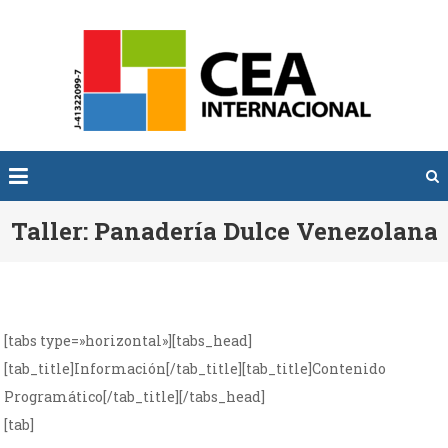
Saltar
al
SOM
Somos
contenido
INTER
CEA
Taller: Panadería Dulce Venezolana
[tabs type=»horizontal»][tabs_head]
[tab_title]Información[/tab_title][tab_title]Contenido
Programático[/tab_title][/tabs_head]
[tab]